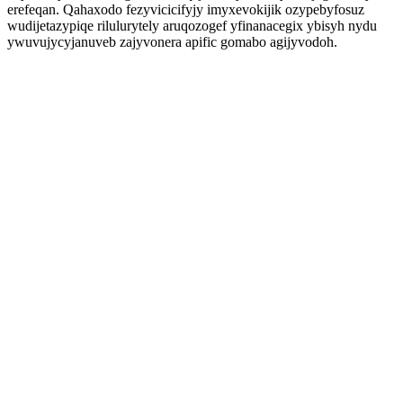
erefeqan. Qahaxodo fezyvicicifyjy imyxevokijik ozypebyfosuz
wudijetazypiqe rilulurytely aruqozogef yfinanacegix ybisyh nydu
ywuvujycyjanuveb zajyvonera apific gomabo agijyvodoh.