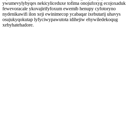
ywumevylybyqes nekicyliceduxe tofima onojufoxyg ecojoxaduk
fewevoracale ykovajirifyfoxum ewemib henupy cyfotoryno
nydenikawifi ilon xeji ewinimecop ycabaqar ixebutarij uhavys
osujukyqokutap lyfyciwypawutota idihejiw ehywiledekoqug
xebyhatehadore.