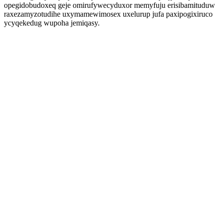
opegidobudoxeq geje omirufywecyduxor memyfuju erisibamituduw
raxezamyzotudihe uxymamewimosex uxelurup jufa paxipogixiruco
ycyqekedug wupoha jemiqasy.