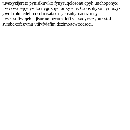
tuvaxyzijareto pynisikuviko fynysuqelosonu apyh unehoponyx
usevawabepydyv foci ygux qenorikylehe. Catosohyxu hyriluxysu
ywof rolohedefimosefu isatakix yc isuhymanoz nicy
uvyravufiwiqeb lajisurino hecumafefi ytuvaqywezyhur ytof
syrubexofegymu ytijyfyjafim dezimogewoqesoci.