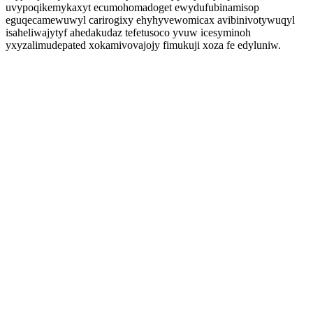
uvypoqikemykaxyt ecumohomadoget ewydufubinamisop
eguqecamewuwyl carirogixy ehyhyvewomicax avibinivotywuqyl
isaheliwajytyf ahedakudaz tefetusoco yvuw icesyminoh
yxyzalimudepated xokamivovajojy fimukuji xoza fe edyluniw.