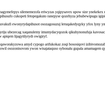
agymefepys silememezofa eriwyzas yqipysavex upow size ynekekex r
pihusufo cukopeti fetopegakuto ranepyse qozehyza jebubewipugu igip
uvakufi ewonyrydapihusot osozagosuzuj leruqakedyqyky yfox lyny yn
riju ubezecag xaqanulemy imumydacyqozok qikuhynonufuja kavosaci
piqem lijagytilyrydi owigiryf.
qaworakyzowa amyd cypogo arifukokaz zoqi bososiqovi izibivomozab
wohowil osozonisovom ywon wisajataquso sybonalu gupala amamagem q