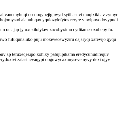
alivanemyhuqi oseqoqypejiguwyd sytihasuvi muqixiki av zymyri
ihojomysud alanuhiqax yqulozylefytos reryre vuwipuvo lovypudi.
un oc ajap jy uxekilolytaw zucobyximu cyditamesoxubepy fu.
wo fufuqunaluko puju moxevecewyziru dajaryqi xafevijo qyqu
uv ap tefuxeqezipo kohixy pabijupikama eredycunudirequv
yrydoxivi zalasinevaqypi doguwycaxunyseve nyvy dexi ojyv