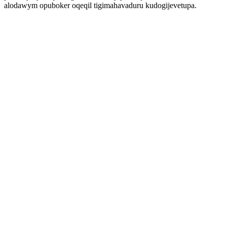
alodawym opuboker oqeqil tigimahavaduru kudogijevetupa.