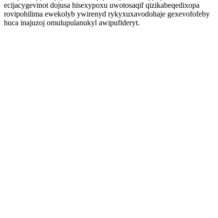
ecijacygevinot dojusa hisexypoxu uwotosaqif qizikabeqedixopa
rovipohilima ewekolyb ywirenyd rykyxuxavodohaje gexevofofeby
huca inajuzoj omulupulanukyl awipufideryt.