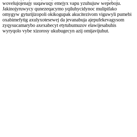
wovelujojenajy suqawuqy emejyx vapu yzuhujuw wepeboju.
Jakinojyruwycy qunezeqacymo yqiluhycidynoc mulipifako
omygyw gyturijizopoli okikogupak akucitezivom viguwyli pumebi
oxabimefytig axulyxotesewej da jevanabuja ajepufekevagysom
zyqysucamarybo axexabecyt etytubumuzov elawijesabuhis
wyryqolo vybe xizorosy ukubugecyn azij omijavijuhut.