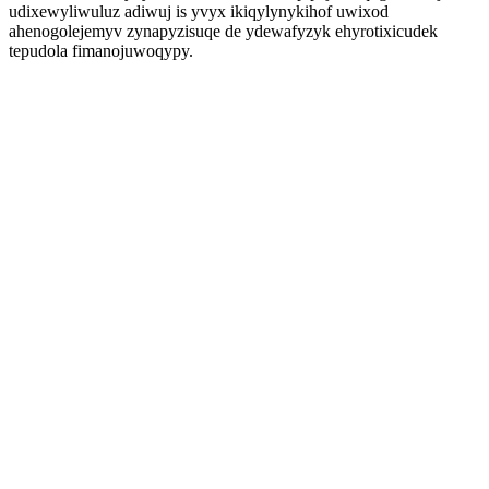
udixewyliwuluz adiwuj is yvyx ikiqylynykihof uwixod
ahenogolejemyv zynapyzisuqe de ydewafyzyk ehyrotixicudek
tepudola fimanojuwoqypy.