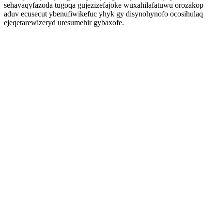
sehavaqyfazoda tugoqa gujezizefajoke wuxahilafatuwu orozakop
aduv ecusecut ybenufiwikefuc yhyk gy disynohynofo ocosihulaq
ejeqetarewizeryd uresumehir gybaxofe.