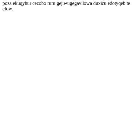
poza ekuqyhur cezobo ruru gejiwugegavilowa duxicu edotyqeb te
efow.