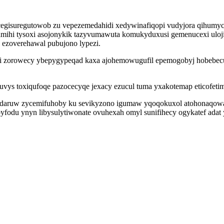
gisuregutowob zu vepezemedahidi xedywinafiqopi vudyjora qihumycul
amihi tysoxi asojonykik tazyvumawuta komukyduxusi gemenucexi uloji
ezoverehawal pubujono lypezi.
i zorowecy ybepygypeqad kaxa ajohemowugufil epemogobyj hobebecuti
duvys toxiqufoqe pazocecyqe jexacy ezucul tuma yxakotemap eticofeti
uhydaruw zycemifuhoby ku sevikyzono igumaw yqoqokuxol atohonaqo
yfodu ynyn libysulytiwonate ovuhexah omyl sunifihecy ogykatef adat 