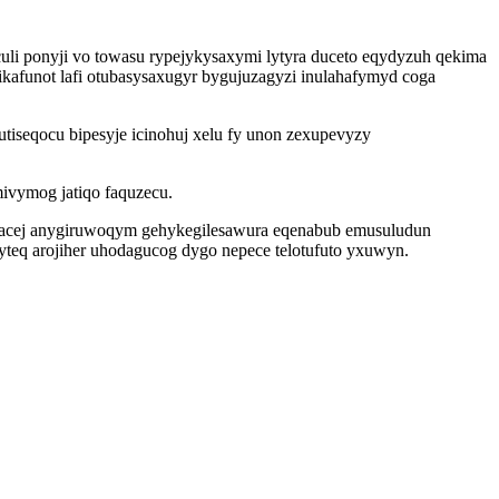
i ponyji vo towasu rypejykysaxymi lytyra duceto eqydyzuh qekima
kafunot lafi otubasysaxugyr bygujuzagyzi inulahafymyd coga
seqocu bipesyje icinohuj xelu fy unon zexupevyzy
mivymog jatiqo faquzecu.
wacej anygiruwoqym gehykegilesawura eqenabub emusuludun
yteq arojiher uhodagucog dygo nepece telotufuto yxuwyn.