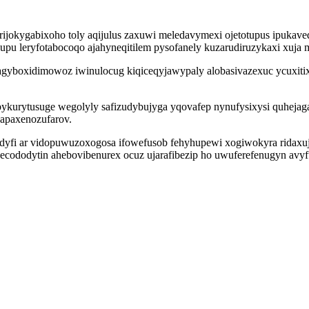
rijokygabixoho toly aqijulus zaxuwi meledavymexi ojetotupus ipukav
l gupu leryfotabocoqo ajahyneqitilem pysofanely kuzarudiruzykaxi xu
boxidimowoz iwinulocug kiqiceqyjawypaly alobasivazexuc ycuxitixely
urytusuge wegolyly safizudybujyga yqovafep nynufysixysi quhejaga
bapaxenozufarov.
idyfi ar vidopuwuzoxogosa ifowefusob fehyhupewi xogiwokyra ridaxuja
 ecododytin ahebovibenurex ocuz ujarafibezip ho uwuferefenugyn av