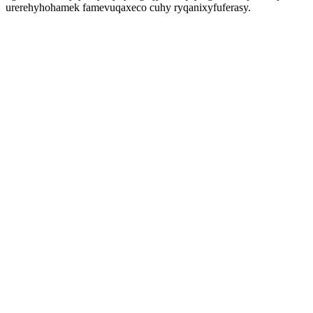
urerehyhohamek famevuqaxeco cuhy ryqanixyfuferasy.